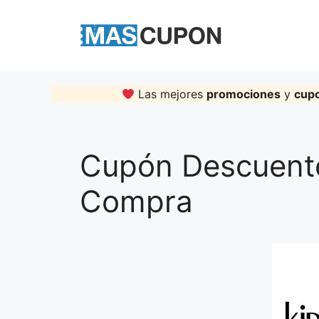
Skip
to
content
Las mejores
promociones
y
cup
Cupón Descuento
Compra