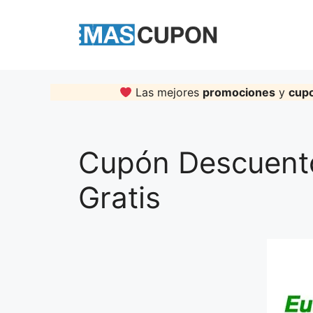
Skip
to
content
Las mejores
promociones
y
cup
Cupón Descuento
Gratis