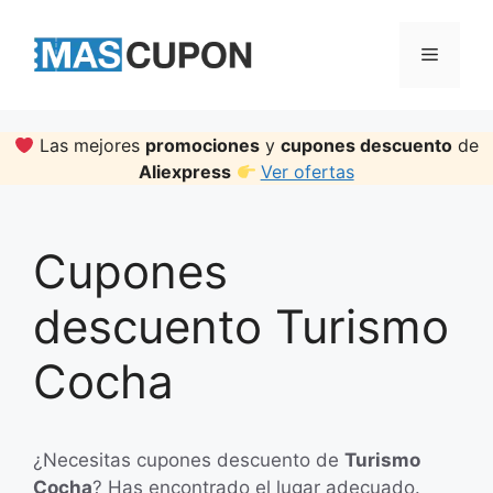
Skip
to
Menu
content
Las mejores
promociones
y
cupones descuento
de
Aliexpress
Ver ofertas
Cupones
descuento Turismo
Cocha
¿Necesitas cupones descuento de
Turismo
Cocha
? Has encontrado el lugar adecuado.