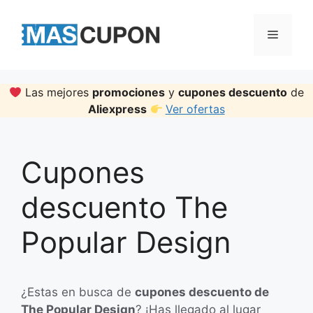
Skip
to
Menu
content
Las mejores
promociones
y
cupones descuento
de
Aliexpress
Ver ofertas
Cupones
descuento The
Popular Design
¿Estas en busca de
cupones descuento de
The Popular Design
? ¡Has llegado al lugar