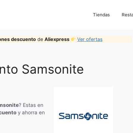
Tiendas
Rest
ones descuento
de
Aliexpress
Ver ofertas
nto Samsonite
msonite
? Estas en
cuento
y ahorra en