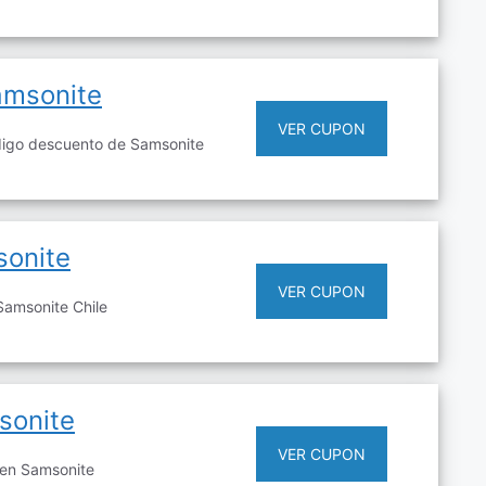
amsonite
VER CUPON
digo descuento de Samsonite
onite
VER CUPON
amsonite Chile
sonite
VER CUPON
 en Samsonite