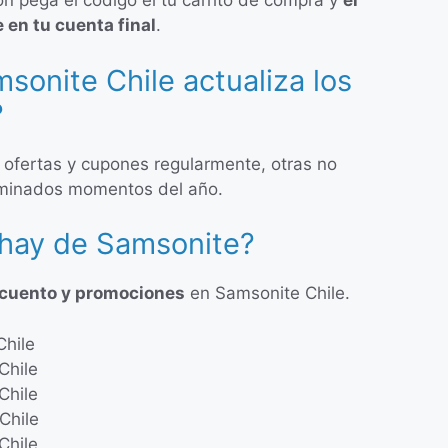
ón pega el código el tu carrito de compra y
el
en tu cuenta final
.
sonite Chile actualiza los
?
 ofertas y cupones regularmente, otras no
rminados momentos del año.
 hay de Samsonite?
scuento y promociones
en Samsonite Chile.
hile
Chile
Chile
Chile
Chile