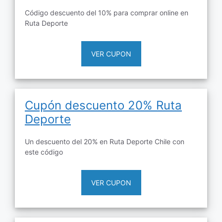
Código descuento del 10% para comprar online en
Ruta Deporte
VER CUPON
Cupón descuento 20% Ruta
Deporte
Un descuento del 20% en Ruta Deporte Chile con
este código
VER CUPON