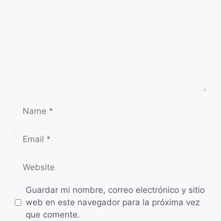
Name
Email
Website
Guardar mi nombre, correo electrónico y sitio
web en este navegador para la próxima vez
que comente.