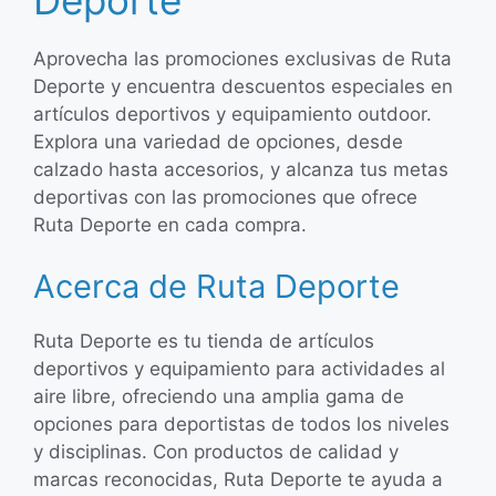
Deporte
Aprovecha las promociones exclusivas de Ruta
Deporte y encuentra descuentos especiales en
artículos deportivos y equipamiento outdoor.
Explora una variedad de opciones, desde
calzado hasta accesorios, y alcanza tus metas
deportivas con las promociones que ofrece
Ruta Deporte en cada compra.
Acerca de Ruta Deporte
Ruta Deporte es tu tienda de artículos
deportivos y equipamiento para actividades al
aire libre, ofreciendo una amplia gama de
opciones para deportistas de todos los niveles
y disciplinas. Con productos de calidad y
marcas reconocidas, Ruta Deporte te ayuda a