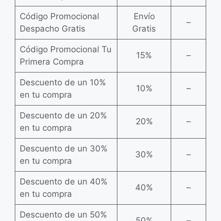
Código Promocional
Envío
–
Despacho Gratis
Gratis
Código Promocional Tu
15%
–
Primera Compra
Descuento de un 10%
10%
–
en tu compra
Descuento de un 20%
20%
–
en tu compra
Descuento de un 30%
30%
–
en tu compra
Descuento de un 40%
40%
–
en tu compra
Descuento de un 50%
50%
–