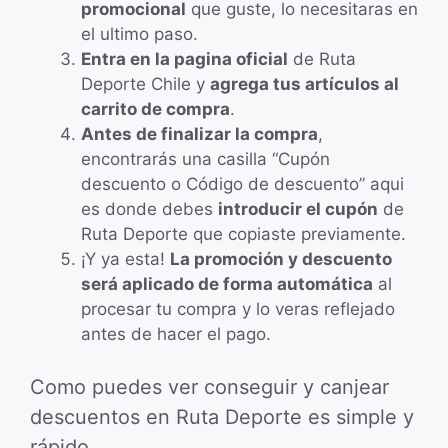
promocional
que guste, lo necesitaras en
el ultimo paso.
Entra en la pagina oficial
de Ruta
Deporte Chile y
agrega tus artículos al
carrito de compra
.
Antes de finalizar la compra
,
encontrarás una casilla “Cupón
descuento o Código de descuento” aqui
es donde debes
introducir el cupón
de
Ruta Deporte que copiaste previamente.
¡Y ya esta!
La promoción y descuento
será aplicado de forma automática
al
procesar tu compra y lo veras reflejado
antes de hacer el pago.
Como puedes ver conseguir y canjear
descuentos en Ruta Deporte es simple y
rápido.