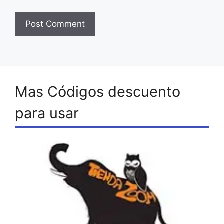
Mas Códigos descuento
para usar