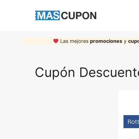
Skip
to
content
Las mejores
promociones
y
cup
Cupón Descuento