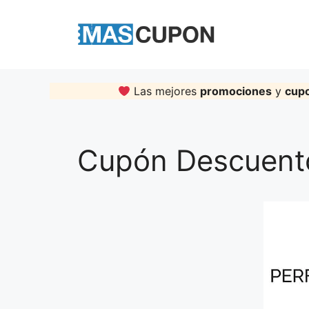
Skip
to
content
Las mejores
promociones
y
cup
Cupón Descuent