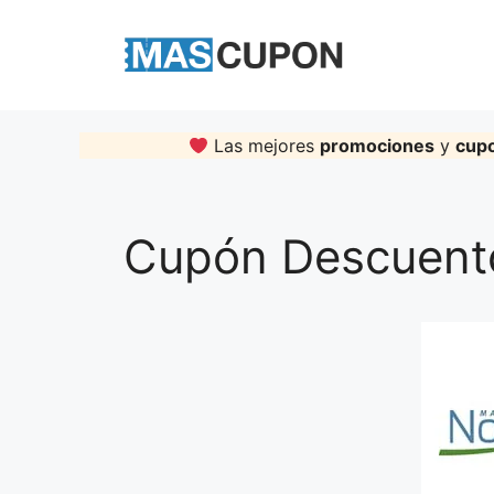
Skip
to
content
Las mejores
promociones
y
cup
Cupón Descuent