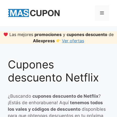
Skip
to
Menu
content
Las mejores
promociones
y
cupones descuento
de
Aliexpress
Ver ofertas
Cupones
descuento Netflix
¿Buscando
cupones descuento de Netflix
?
¡Estás de enhorabuena! Aquí
tenemos todos
los vales y códigos de descuento
disponibles
para que obtengas descuentos en tu próxima