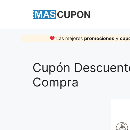
Skip
to
content
Las mejores
promociones
y
cup
Cupón Descuento
Compra