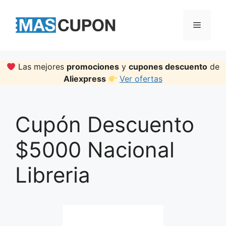
Skip
to
Menu
content
Las mejores
promociones
y
cupones descuento
de
Aliexpress
Ver ofertas
Cupón Descuento
$5000 Nacional
Libreria