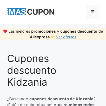
Skip
to
Menu
content
Las mejores
promociones
y
cupones descuento
de
Aliexpress
Ver ofertas
Cupones
descuento
Kidzania
¿Buscando
cupones descuento de Kidzania
?
¡Estás de enhorabuena! Aquí
reunimos todos