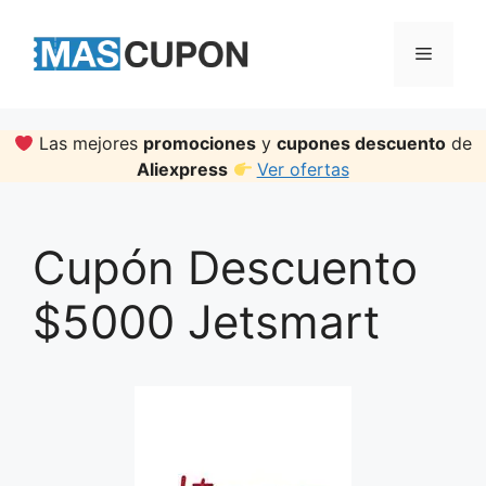
Skip
to
Menu
content
Las mejores
promociones
y
cupones descuento
de
Aliexpress
Ver ofertas
Cupón Descuento
$5000 Jetsmart