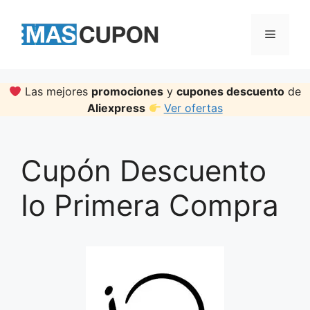
Skip
to
Menu
content
Las mejores
promociones
y
cupones descuento
de
Aliexpress
Ver ofertas
Cupón Descuento
Io Primera Compra