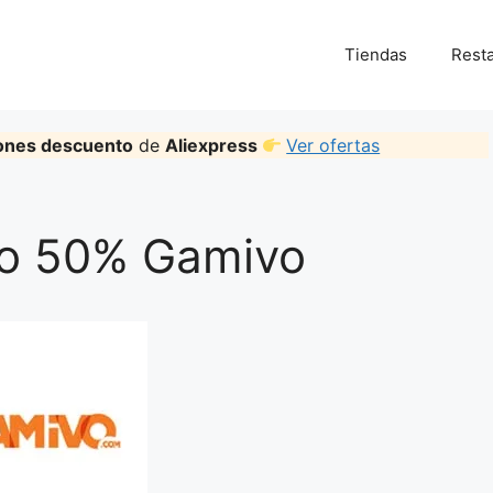
Tiendas
Rest
ones descuento
de
Aliexpress
Ver ofertas
o 50% Gamivo