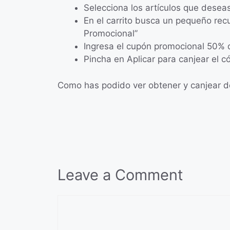
Selecciona los artículos que deseas
En el carrito busca un pequeño re
Promocional”
Ingresa el cupón promocional 50% 
Pincha en Aplicar para canjear el c
Como has podido ver obtener y canjear de
Leave a Comment
Comment