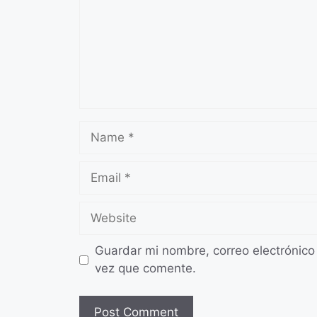
Name
Email
Website
Guardar mi nombre, correo electrónico
vez que comente.