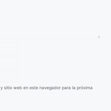
 y sitio web en este navegador para la próxima