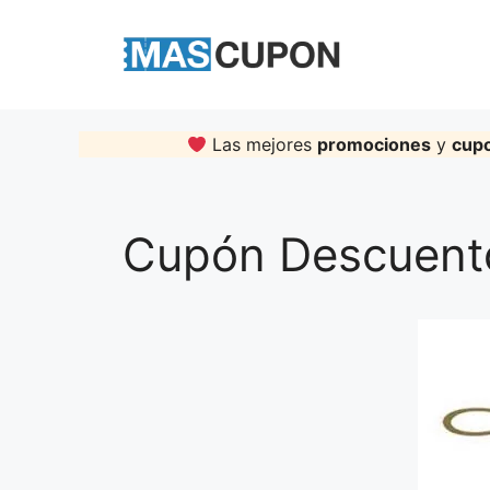
Skip
to
content
Las mejores
promociones
y
cup
Cupón Descuent