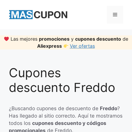
Skip
to
Menu
content
Las mejores
promociones
y
cupones descuento
de
Aliexpress
Ver ofertas
Cupones
descuento Freddo
¿Buscando cupones de descuento de
Freddo
?
Has llegado al sitio correcto. Aquí te mostramos
todos los
cupones descuento y códigos
promocionales
de Freddo.