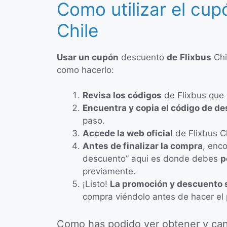
Como utilizar el cu
Chile
Usar un cupón
descuento
de
Flixbus
Chi
como hacerlo:
Revisa los códigos
de Flixbus que 
Encuentra y copia el código de d
paso.
Accede la web oficial
de Flixbus C
Antes de finalizar la compra
, enc
descuento” aqui es donde debes
p
previamente.
¡Listo!
La promoción y descuento 
compra viéndolo antes de hacer el
Como has podido ver obtener y canj