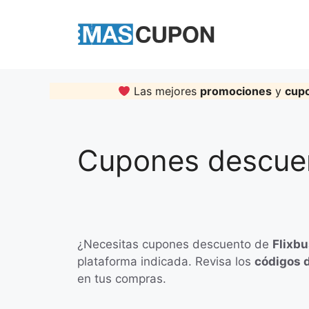
Skip
to
content
Las mejores
promociones
y
cup
Cupones descuen
¿Necesitas cupones descuento de
Flixb
plataforma indicada. Revisa los
códigos 
en tus compras.