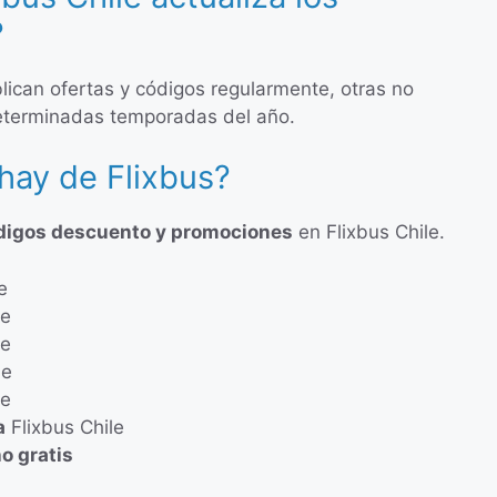
?
lican ofertas y códigos regularmente, otras no
eterminadas temporadas del año.
hay de Flixbus?
digos descuento y promociones
en Flixbus Chile.
e
le
le
le
le
a
Flixbus Chile
o gratis