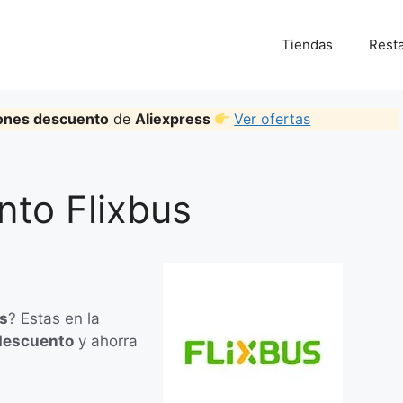
Tiendas
Rest
ones descuento
de
Aliexpress
Ver ofertas
to Flixbus
us
? Estas en la
descuento
y ahorra