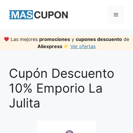
Skip
to
Menu
content
Las mejores
promociones
y
cupones descuento
de
Aliexpress
Ver ofertas
Cupón Descuento
10% Emporio La
Julita