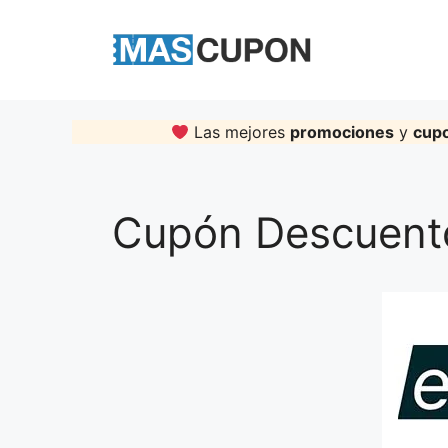
Skip
to
content
Las mejores
promociones
y
cup
Cupón Descuent