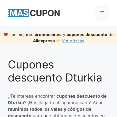
Skip
to
Menu
content
Las mejores
promociones
y
cupones descuento
de
Aliexpress
Ver ofertas
Cupones
descuento Dturkia
¿Te interesa encontrar
cupones descuento de
Dturkia
? ¡Has llegado al lugar indicado! Aquí
reunimos todos los vales y códigos de
descuento
para que obtengas descuentos en