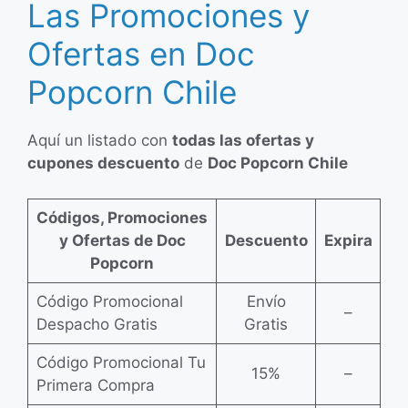
Las Promociones y
Ofertas en Doc
Popcorn Chile
Aquí un listado con
todas las ofertas y
cupones descuento
de
Doc Popcorn Chile
Códigos, Promociones
y Ofertas de Doc
Descuento
Expira
Popcorn
Código Promocional
Envío
–
Despacho Gratis
Gratis
Código Promocional Tu
15%
–
Primera Compra