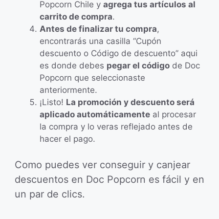
Popcorn Chile y
agrega tus artículos al
carrito de compra
.
Antes de finalizar tu compra
,
encontrarás una casilla “Cupón
descuento o Código de descuento” aqui
es donde debes
pegar el código
de Doc
Popcorn que seleccionaste
anteriormente.
¡Listo!
La promoción y descuento será
aplicado automáticamente
al procesar
la compra y lo veras reflejado antes de
hacer el pago.
Como puedes ver conseguir y canjear
descuentos en Doc Popcorn es fácil y en
un par de clics.