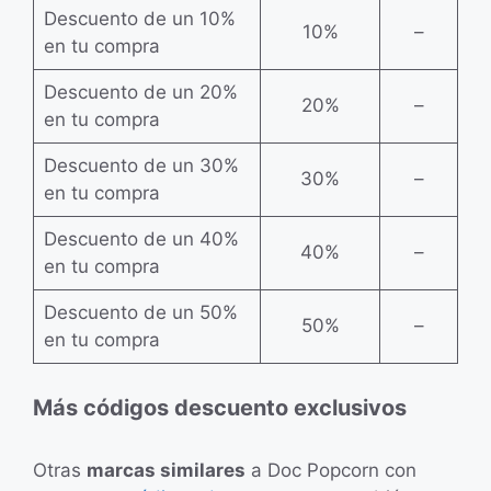
Descuento de un 10%
10%
–
en tu compra
Descuento de un 20%
20%
–
en tu compra
Descuento de un 30%
30%
–
en tu compra
Descuento de un 40%
40%
–
en tu compra
Descuento de un 50%
50%
–
en tu compra
Más códigos descuento exclusivos
Otras
marcas similares
a Doc Popcorn con