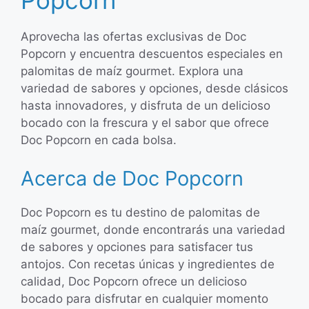
Popcorn
Aprovecha las ofertas exclusivas de Doc
Popcorn y encuentra descuentos especiales en
palomitas de maíz gourmet. Explora una
variedad de sabores y opciones, desde clásicos
hasta innovadores, y disfruta de un delicioso
bocado con la frescura y el sabor que ofrece
Doc Popcorn en cada bolsa.
Acerca de Doc Popcorn
Doc Popcorn es tu destino de palomitas de
maíz gourmet, donde encontrarás una variedad
de sabores y opciones para satisfacer tus
antojos. Con recetas únicas y ingredientes de
calidad, Doc Popcorn ofrece un delicioso
bocado para disfrutar en cualquier momento