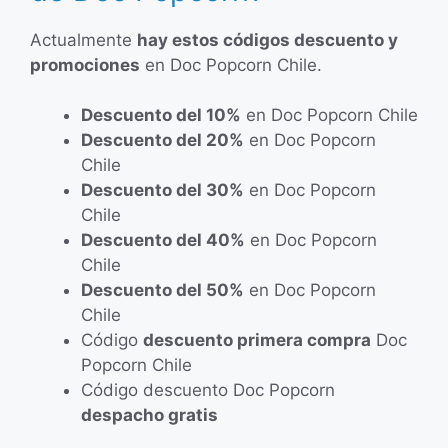
Actualmente
hay estos códigos descuento y
promociones
en Doc Popcorn Chile.
Descuento del 10%
en Doc Popcorn Chile
Descuento del 20%
en Doc Popcorn
Chile
Descuento del 30%
en Doc Popcorn
Chile
Descuento del 40%
en Doc Popcorn
Chile
Descuento del 50%
en Doc Popcorn
Chile
Código
descuento primera compra
Doc
Popcorn Chile
Código descuento Doc Popcorn
despacho gratis