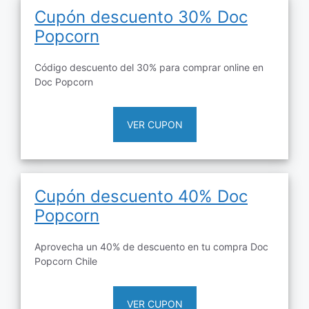
Cupón descuento 30% Doc
Popcorn
Código descuento del 30% para comprar online en
Doc Popcorn
VER CUPON
Cupón descuento 40% Doc
Popcorn
Aprovecha un 40% de descuento en tu compra Doc
Popcorn Chile
VER CUPON