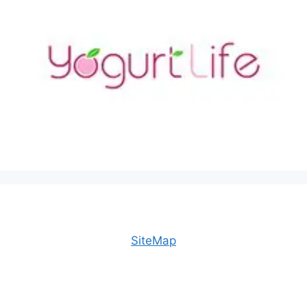
SiteMap