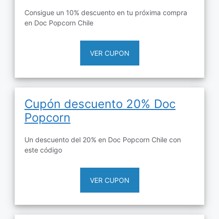
Consigue un 10% descuento en tu próxima compra
en Doc Popcorn Chile
VER CUPON
Cupón descuento 20% Doc
Popcorn
Un descuento del 20% en Doc Popcorn Chile con
este código
VER CUPON