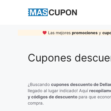
Skip
to
content
Las mejores
promociones
y
cup
Cupones descuen
¿Buscando
cupones descuento de Della
llegado al lugar indicado! Aquí
recopilamo
y códigos de descuento
para que econom
compra.