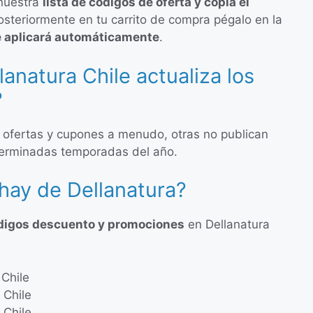
 nuestra
lista de códigos de oferta y copia el
osteriormente en tu carrito de compra pégalo en la
e aplicará automáticamente
.
anatura Chile actualiza los
?
 ofertas y cupones a menudo, otras no publican
erminadas temporadas del año.
hay de Dellanatura?
digos descuento y promociones
en Dellanatura
 Chile
 Chile
 Chile