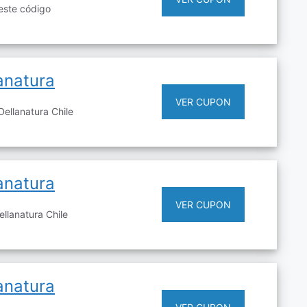
este código
anatura
VER CUPON
ellanatura Chile
anatura
VER CUPON
llanatura Chile
anatura