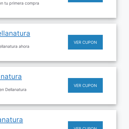
en tu primera compra
llanatura
VER CUPON
llanatura ahora
anatura
VER CUPON
en Dellanatura
anatura
VER CUPON