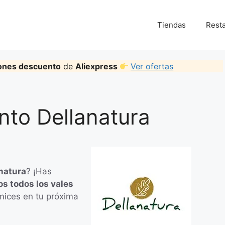
Tiendas
Rest
ones descuento
de
Aliexpress
Ver ofertas
to Dellanatura
natura
? ¡Has
s todos los vales
ices en tu próxima