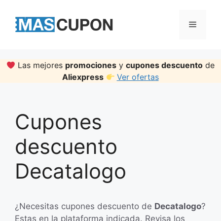
Skip
to
Menu
content
Las mejores
promociones
y
cupones descuento
de
Aliexpress
Ver ofertas
Cupones
descuento
Decatalogo
¿Necesitas cupones descuento de
Decatalogo
?
Estas en la plataforma indicada. Revisa los