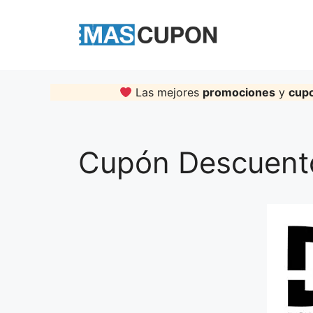
Skip
to
content
Las mejores
promociones
y
cup
Cupón Descuent