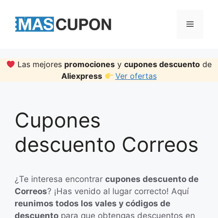
Skip
to
Menu
content
Las mejores
promociones
y
cupones descuento
de
Aliexpress
Ver ofertas
Cupones
descuento Correos
¿Te interesa encontrar
cupones descuento de
Correos
? ¡Has venido al lugar correcto! Aquí
reunimos todos los vales y códigos de
descuento
para que obtengas descuentos en