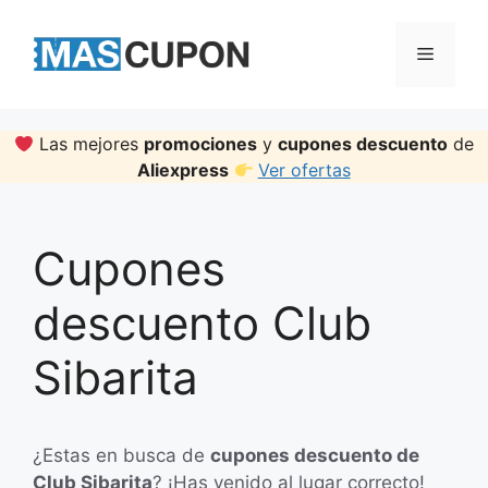
Skip
to
Menu
content
Las mejores
promociones
y
cupones descuento
de
Aliexpress
Ver ofertas
Cupones
descuento Club
Sibarita
¿Estas en busca de
cupones descuento de
Club Sibarita
? ¡Has venido al lugar correcto!