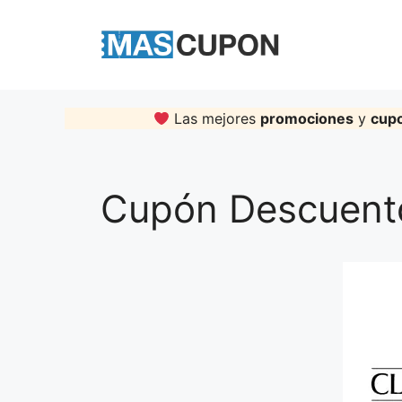
Skip
to
content
Las mejores
promociones
y
cup
Cupón Descuento