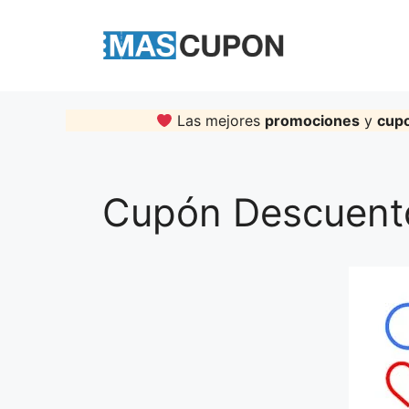
Skip
to
content
Las mejores
promociones
y
cup
Cupón Descuento