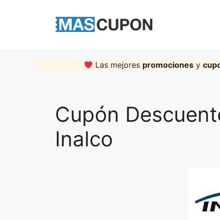
Skip
to
content
Las mejores
promociones
y
cup
Cupón Descuent
Inalco