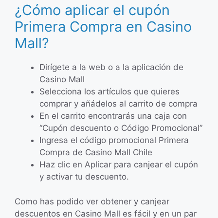
¿Cómo aplicar el cupón
Primera Compra en Casino
Mall?
Dirígete a la web o a la aplicación de
Casino Mall
Selecciona los artículos que quieres
comprar y añádelos al carrito de compra
En el carrito encontrarás una caja con
“Cupón descuento o Código Promocional”
Ingresa el código promocional Primera
Compra de Casino Mall Chile
Haz clic en Aplicar para canjear el cupón
y activar tu descuento.
Como has podido ver obtener y canjear
descuentos en Casino Mall es fácil y en un par