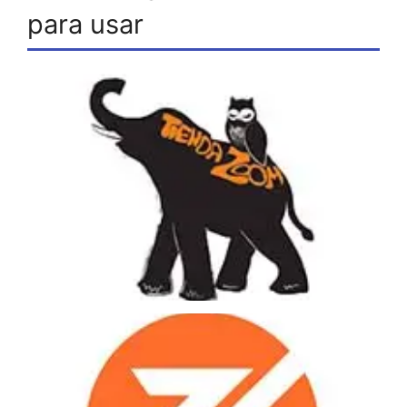
para usar