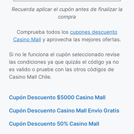
Recuerda aplicar el cupón antes de finalizar la
compra
Comprueba todos los
cupones descuento
Casino Mall
y aprovecha las mejores ofertas.
Si no le funciona el cupón seleccionado revise
las condiciones ya que quizás el código ya no
es valido o pruebe con las otros códigos de
Casino Mall Chile.
Cupón Descuento $5000 Casino Mall
Cupón Descuento Casino Mall Envío Gratis
Cupón Descuento 50% Casino Mall