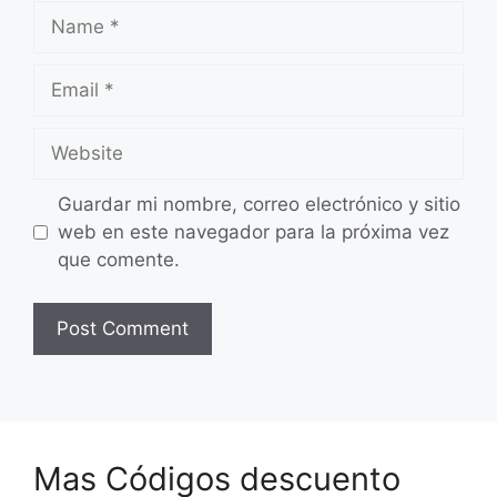
Name
Email
Website
Guardar mi nombre, correo electrónico y sitio
web en este navegador para la próxima vez
que comente.
Mas Códigos descuento