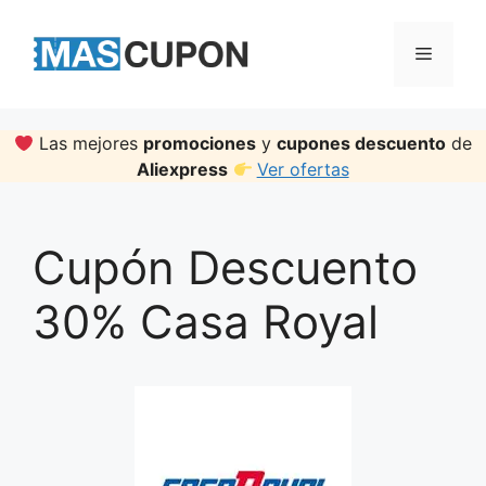
Skip
to
Menu
content
Las mejores
promociones
y
cupones descuento
de
Aliexpress
Ver ofertas
Cupón Descuento
30% Casa Royal