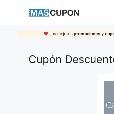
Skip
to
content
Las mejores
promociones
y
cup
Cupón Descuent