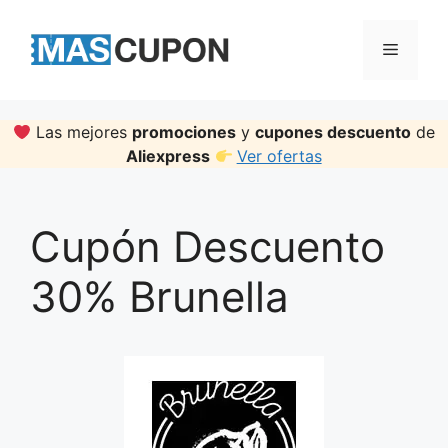
Skip
to
Menu
content
Las mejores
promociones
y
cupones descuento
de
Aliexpress
Ver ofertas
Cupón Descuento
30% Brunella