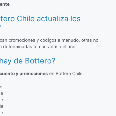
mente
.
ero Chile actualiza los
?
ican promociones y códigos a menudo, otras no
en determinadas temporadas del año.
hay de Bottero?
scuento y promociones
en Bottero Chile.
le
le
le
le
le