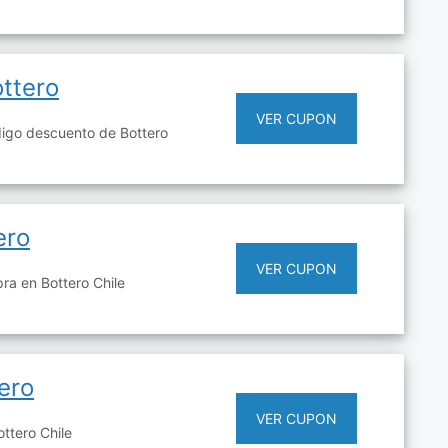
ttero
VER CUPON
igo descuento de Bottero
ero
VER CUPON
a en Bottero Chile
ero
VER CUPON
ttero Chile