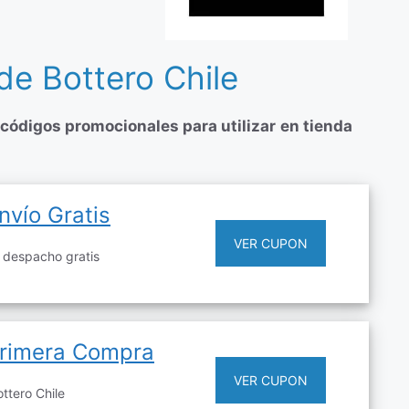
e Bottero Chile
códigos promocionales para utilizar
en tienda
vío Gratis
VER CUPON
 despacho gratis
Primera Compra
VER CUPON
ttero Chile