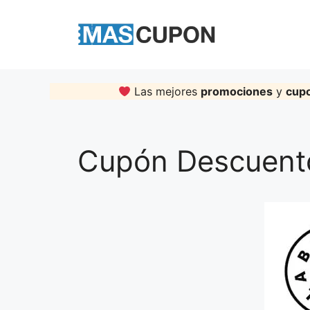
Skip
to
content
Las mejores
promociones
y
cup
Cupón Descuent