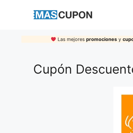
Skip
to
content
Las mejores
promociones
y
cup
Cupón Descuento