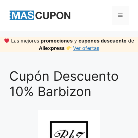
Skip
to
Menu
content
Las mejores
promociones
y
cupones descuento
de
Aliexpress
Ver ofertas
Cupón Descuento
10% Barbizon