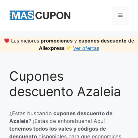
Skip
to
Menu
content
Las mejores
promociones
y
cupones descuento
de
Aliexpress
Ver ofertas
Cupones
descuento Azaleia
¿Estas buscando
cupones descuento de
Azaleia
? ¡Estás de enhorabuena! Aquí
tenemos todos los vales y códigos de
descuento
disponibles para que economices