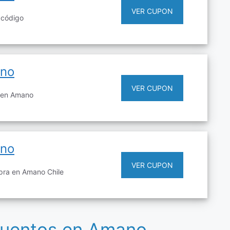
VER CUPON
 código
ano
VER CUPON
e en Amano
ano
VER CUPON
pra en Amano Chile
cuentos en Amano