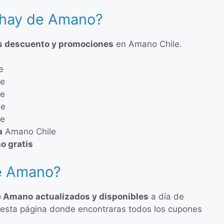
 hay de Amano?
s descuento y promociones
en Amano Chile.
e
le
le
le
le
a
Amano Chile
o gratis
e Amano?
de Amano
actualizados y disponibles
a día de
de esta página donde encontraras todos los cupones