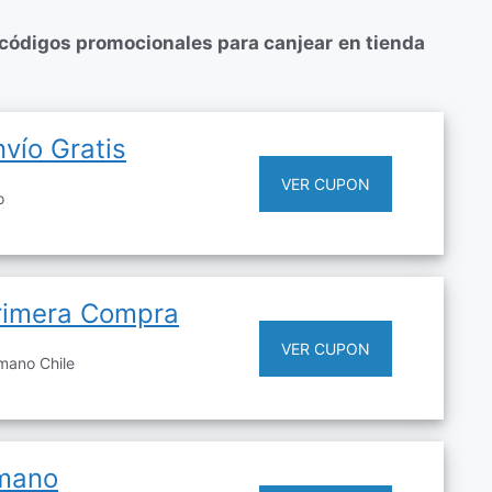
códigos promocionales para canjear
en tienda
vío Gratis
VER CUPON
o
rimera Compra
VER CUPON
mano Chile
mano