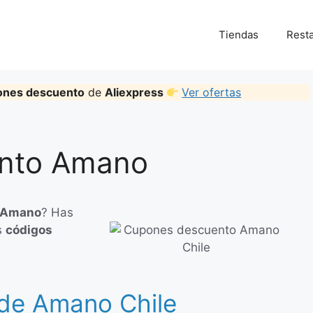
Tiendas
Rest
ones descuento
de
Aliexpress
Ver ofertas
nto Amano
Amano
? Has
s
códigos
de Amano Chile