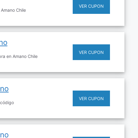
VER CUPON
 Amano Chile
no
VER CUPON
ra en Amano Chile
ano
VER CUPON
 código
ano