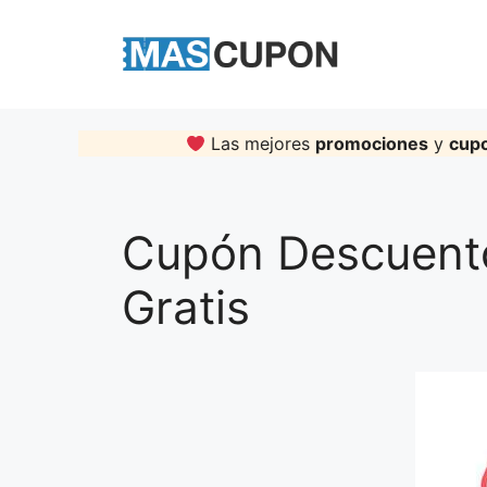
Skip
to
content
Las mejores
promociones
y
cup
Cupón Descuento
Gratis