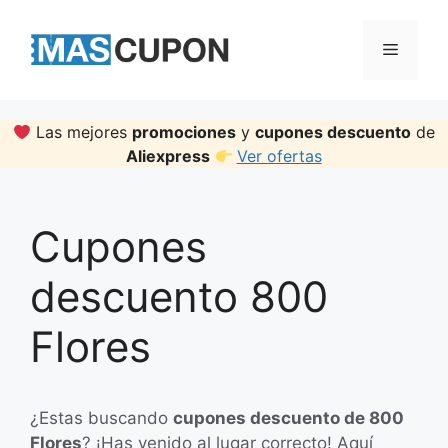
Skip
to
Menu
content
Las mejores
promociones
y
cupones descuento
de
Aliexpress
Ver ofertas
Cupones
descuento 800
Flores
¿Estas buscando
cupones descuento de 800
Flores
? ¡Has venido al lugar correcto! Aquí